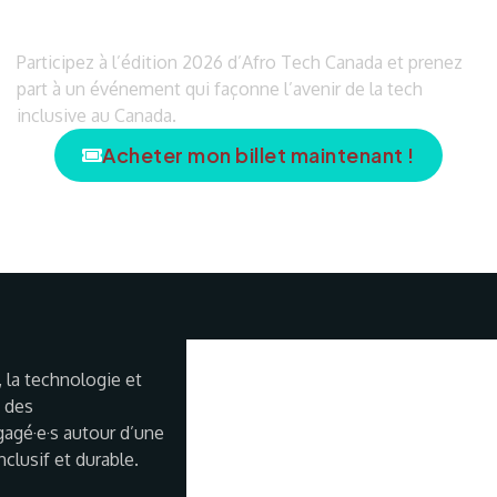
Participez à l’édition 2026 d’Afro Tech Canada et prenez
part à un événement qui façonne l’avenir de la tech
inclusive au Canada.
Acheter mon billet maintenant !
 la technologie et
e des
ngagé·e·s autour d’une
clusif et durable.