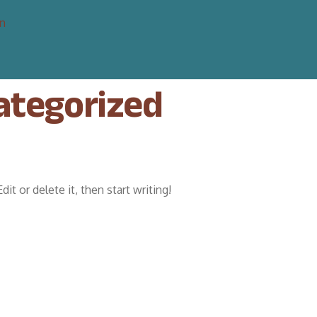
n
ategorized
t or delete it, then start writing!
6 billett